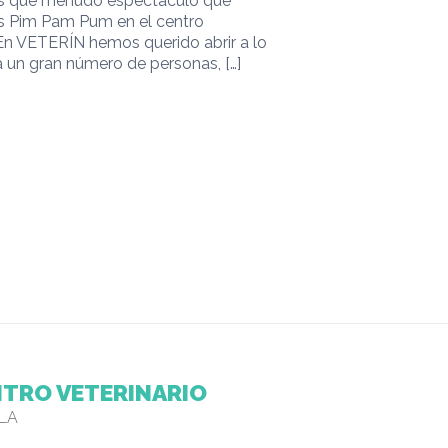
es que menudo espectáculo que
s Pim Pam Pum en el centro
 En VETERÍN hemos querido abrir a lo
a un gran número de personas,
[…]
TRO VETERINARIO
LLA