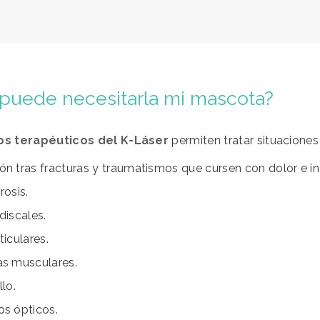
puede necesitarla mi mascota?
os terapéuticos del K-Láser
permiten tratar situacione
n tras fracturas y traumatismos que cursen con dolor e i
trosis.
discales.
ticulares.
as musculares.
llo.
os ópticos.