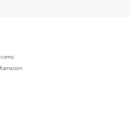
s como:
nflamación.