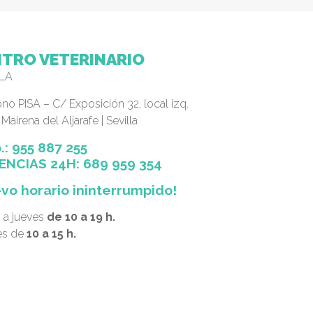
TRO VETERINARIO
LLA
no PISA – C/ Exposición 32, local izq.
Mairena del Aljarafe | Sevilla
.: 955 887 255
ENCIAS 24H:
689 959 354
vo horario ininterrumpido!
 a jueves
de 10 a 19 h.
es de
10 a 15 h.