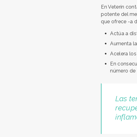
En Veterín con
potente del me
que ofrece -a 
Actúa a dist
Aumenta la
Acelera los
En consecue
número de 
Las te
recupe
inflam