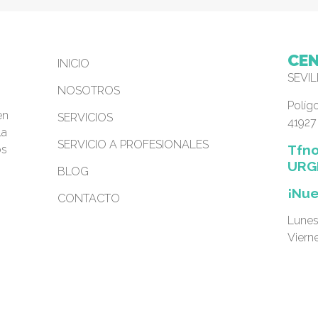
CEN
INICIO
SEVI
NOSOTROS
Polígo
en
SERVICIOS
41927 
la
SERVICIO A PROFESIONALES
Tfno
os
URG
BLOG
¡Nue
CONTACTO
Lunes
Viern