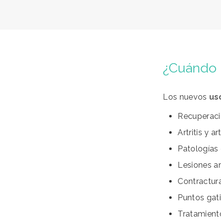
¿Cuándo 
Los nuevos
us
Recuperació
Artritis y ar
Patologías 
Lesiones ar
Contractur
Puntos gati
Tratamient